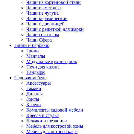
Чаши из кортеновой стали
Чаши из металла
Чаши из чугуна
Чаши керамические
Чаши с дровницей
Чаши с решеткой для жарки
Чаши со столом
Чаши Сфера
Грили и барбекю
Грили
Мангалы
Модульные кухни-гриль
Печи для казана
Тандыры
Садовая мебель
Аксессуары
Гамаки
Диваны
Зонты
Качели
Комплекты садовой мебели
Кресла и стулья
Лежаки и шезлонги
Мебель для костровой зоны
Мебель для летнего кафе