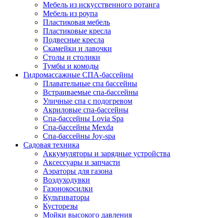
Мебель из искусственного ротанга
Мебель из роупа
Пластиковая мебель
Пластиковые кресла
Подвесные кресла
Скамейки и лавочки
Столы и столики
Тумбы и комоды
Гидромассажные СПА-бассейны
Плавательные спа бассейны
Встраиваемые спа-бассейны
Уличные спа с подогревом
Акриловые спа-бассейны
Спа-бассейны Lovia Spa
Спа-бассейны Mexda
Спа-бассейны Joy-spa
Садовая техника
Аккумуляторы и зарядные устройства
Аксессуары и запчасти
Аэраторы для газона
Воздуходувки
Газонокосилки
Культиваторы
Кусторезы
Мойки высокого давления