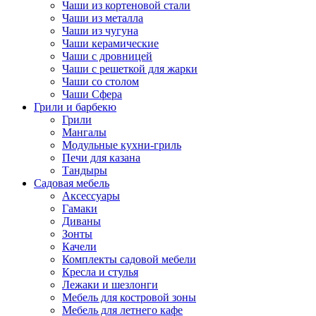
Чаши из кортеновой стали
Чаши из металла
Чаши из чугуна
Чаши керамические
Чаши с дровницей
Чаши с решеткой для жарки
Чаши со столом
Чаши Сфера
Грили и барбекю
Грили
Мангалы
Модульные кухни-гриль
Печи для казана
Тандыры
Садовая мебель
Аксессуары
Гамаки
Диваны
Зонты
Качели
Комплекты садовой мебели
Кресла и стулья
Лежаки и шезлонги
Мебель для костровой зоны
Мебель для летнего кафе