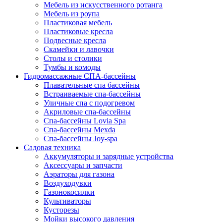
Мебель из искусственного ротанга
Мебель из роупа
Пластиковая мебель
Пластиковые кресла
Подвесные кресла
Скамейки и лавочки
Столы и столики
Тумбы и комоды
Гидромассажные СПА-бассейны
Плавательные спа бассейны
Встраиваемые спа-бассейны
Уличные спа с подогревом
Акриловые спа-бассейны
Спа-бассейны Lovia Spa
Спа-бассейны Mexda
Спа-бассейны Joy-spa
Садовая техника
Аккумуляторы и зарядные устройства
Аксессуары и запчасти
Аэраторы для газона
Воздуходувки
Газонокосилки
Культиваторы
Кусторезы
Мойки высокого давления