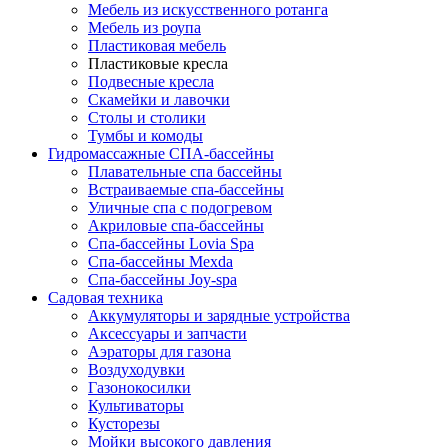
Мебель из искусственного ротанга
Мебель из роупа
Пластиковая мебель
Пластиковые кресла
Подвесные кресла
Скамейки и лавочки
Столы и столики
Тумбы и комоды
Гидромассажные СПА-бассейны
Плавательные спа бассейны
Встраиваемые спа-бассейны
Уличные спа с подогревом
Акриловые спа-бассейны
Спа-бассейны Lovia Spa
Спа-бассейны Mexda
Спа-бассейны Joy-spa
Садовая техника
Аккумуляторы и зарядные устройства
Аксессуары и запчасти
Аэраторы для газона
Воздуходувки
Газонокосилки
Культиваторы
Кусторезы
Мойки высокого давления