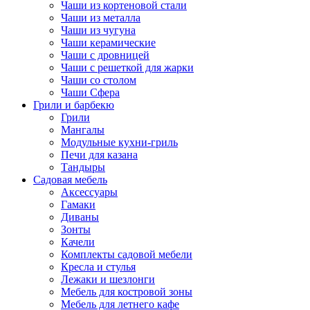
Чаши из кортеновой стали
Чаши из металла
Чаши из чугуна
Чаши керамические
Чаши с дровницей
Чаши с решеткой для жарки
Чаши со столом
Чаши Сфера
Грили и барбекю
Грили
Мангалы
Модульные кухни-гриль
Печи для казана
Тандыры
Садовая мебель
Аксессуары
Гамаки
Диваны
Зонты
Качели
Комплекты садовой мебели
Кресла и стулья
Лежаки и шезлонги
Мебель для костровой зоны
Мебель для летнего кафе