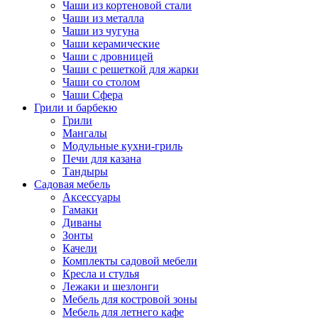
Чаши из кортеновой стали
Чаши из металла
Чаши из чугуна
Чаши керамические
Чаши с дровницей
Чаши с решеткой для жарки
Чаши со столом
Чаши Сфера
Грили и барбекю
Грили
Мангалы
Модульные кухни-гриль
Печи для казана
Тандыры
Садовая мебель
Аксессуары
Гамаки
Диваны
Зонты
Качели
Комплекты садовой мебели
Кресла и стулья
Лежаки и шезлонги
Мебель для костровой зоны
Мебель для летнего кафе