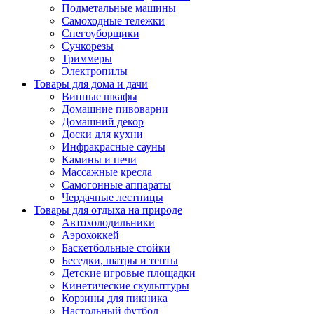
Подметальные машины
Самоходные тележки
Снегоуборщики
Сучкорезы
Триммеры
Электропилы
Товары для дома и дачи
Винные шкафы
Домашние пивоварни
Домашний декор
Доски для кухни
Инфракрасные сауны
Камины и печи
Массажные кресла
Самогонные аппараты
Чердачные лестницы
Товары для отдыха на природе
Автохолодильники
Аэрохоккей
Баскетбольные стойки
Беседки, шатры и тенты
Детские игровые площадки
Кинетические скульптуры
Корзины для пикника
Настольный футбол