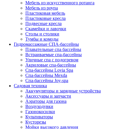
Мебель из искусственного ротанга
Мебель из роупа
Пластиковая мебель
Пластиковые кресла
Подвесные кресла
Скамейки и лавочки
Столы и столики
Тумбы и комоды
Гидромассажные СПА-бассейны
Плавательные спа бассейны
Встраиваемые спа-бассейны
Уличные спа с подогревом
Акриловые спа-бассейны
Спа-бассейны Lovia Spa
Спа-бассейны Mexda
Спа-бассейны Joy-spa
Садовая техника
Аккумуляторы и зарядные устройства
Аксессуары и запчасти
Аэраторы для газона
Воздуходувки
Газонокосилки
Культиваторы
Кусторезы
Мойки высокого давления