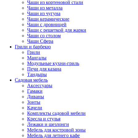
Чаши из кортеновой стали
Чаши из металла
Чаши из чугуна
Чаши керамические
Чаши с дровницей
Чаши с решеткой для жарки
Чаши со столом
Чаши Сфера
Грили и барбекю
Грили
Мангалы
Модульные кухни-гриль
Печи для казана
Тандыры
Садовая мебель
Аксессуары
Гамаки
Диваны
Зонты
Качели
Комплекты садовой мебели
Кресла и стулья
Лежаки и шезлонги
Мебель для костровой зоны
Мебель для летнего кафе