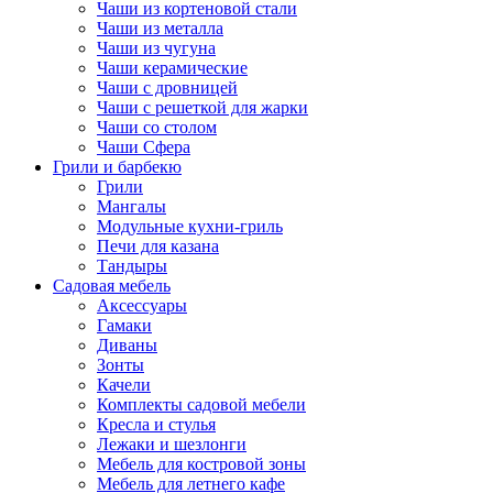
Чаши из кортеновой стали
Чаши из металла
Чаши из чугуна
Чаши керамические
Чаши с дровницей
Чаши с решеткой для жарки
Чаши со столом
Чаши Сфера
Грили и барбекю
Грили
Мангалы
Модульные кухни-гриль
Печи для казана
Тандыры
Садовая мебель
Аксессуары
Гамаки
Диваны
Зонты
Качели
Комплекты садовой мебели
Кресла и стулья
Лежаки и шезлонги
Мебель для костровой зоны
Мебель для летнего кафе