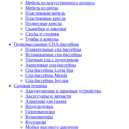
Мебель из искусственного ротанга
Мебель из роупа
Пластиковая мебель
Пластиковые кресла
Подвесные кресла
Скамейки и лавочки
Столы и столики
Тумбы и комоды
Гидромассажные СПА-бассейны
Плавательные спа бассейны
Встраиваемые спа-бассейны
Уличные спа с подогревом
Акриловые спа-бассейны
Спа-бассейны Lovia Spa
Спа-бассейны Mexda
Спа-бассейны Joy-spa
Садовая техника
Аккумуляторы и зарядные устройства
Аксессуары и запчасти
Аэраторы для газона
Воздуходувки
Газонокосилки
Культиваторы
Кусторезы
Мойки высокого давления