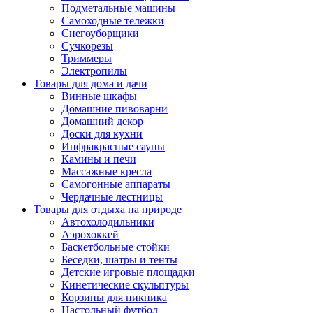
Подметальные машины
Самоходные тележки
Снегоуборщики
Сучкорезы
Триммеры
Электропилы
Товары для дома и дачи
Винные шкафы
Домашние пивоварни
Домашний декор
Доски для кухни
Инфракрасные сауны
Камины и печи
Массажные кресла
Самогонные аппараты
Чердачные лестницы
Товары для отдыха на природе
Автохолодильники
Аэрохоккей
Баскетбольные стойки
Беседки, шатры и тенты
Детские игровые площадки
Кинетические скульптуры
Корзины для пикника
Настольный футбол