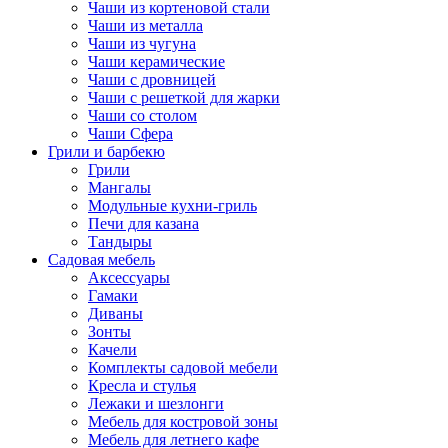
Чаши из кортеновой стали
Чаши из металла
Чаши из чугуна
Чаши керамические
Чаши с дровницей
Чаши с решеткой для жарки
Чаши со столом
Чаши Сфера
Грили и барбекю
Грили
Мангалы
Модульные кухни-гриль
Печи для казана
Тандыры
Садовая мебель
Аксессуары
Гамаки
Диваны
Зонты
Качели
Комплекты садовой мебели
Кресла и стулья
Лежаки и шезлонги
Мебель для костровой зоны
Мебель для летнего кафе