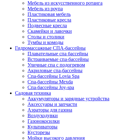
Мебель из искусственного ротанга
Мебель из роупа
Пластиковая мебель
Пластиковые кресла
Подвесные кресла
Скамейки и лавочки
Столы и столики
Тумбы и комоды
Гидромассажные СПА-бассейны
Плавательные спа бассейны
Встраиваемые спа-бассейны
Уличные спа с подогревом
Акриловые спа-бассейны
Спа-бассейны Lovia Spa
Спа-бассейны Mexda
Спа-бассейны Joy-spa
Садовая техника
Аккумуляторы и зарядные устройства
Аксессуары и запчасти
Аэраторы для газона
Воздуходувки
Газонокосилки
Культиваторы
Кусторезы
Мойки высокого давления