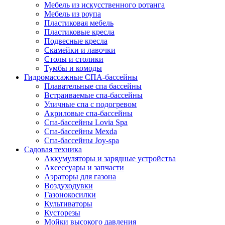
Мебель из искусственного ротанга
Мебель из роупа
Пластиковая мебель
Пластиковые кресла
Подвесные кресла
Скамейки и лавочки
Столы и столики
Тумбы и комоды
Гидромассажные СПА-бассейны
Плавательные спа бассейны
Встраиваемые спа-бассейны
Уличные спа с подогревом
Акриловые спа-бассейны
Спа-бассейны Lovia Spa
Спа-бассейны Mexda
Спа-бассейны Joy-spa
Садовая техника
Аккумуляторы и зарядные устройства
Аксессуары и запчасти
Аэраторы для газона
Воздуходувки
Газонокосилки
Культиваторы
Кусторезы
Мойки высокого давления