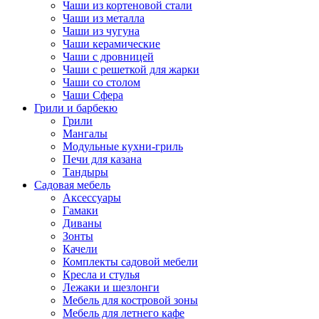
Чаши из кортеновой стали
Чаши из металла
Чаши из чугуна
Чаши керамические
Чаши с дровницей
Чаши с решеткой для жарки
Чаши со столом
Чаши Сфера
Грили и барбекю
Грили
Мангалы
Модульные кухни-гриль
Печи для казана
Тандыры
Садовая мебель
Аксессуары
Гамаки
Диваны
Зонты
Качели
Комплекты садовой мебели
Кресла и стулья
Лежаки и шезлонги
Мебель для костровой зоны
Мебель для летнего кафе