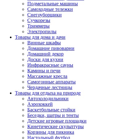
Подметальные машины
Самоходные тележки
Снегоуборщики
Сучкорезы
Триммеры
Электропилы
Товары для дома и дачи
Винные шкафы
Домашние пивоварни
Домашний декор
Доски для кухни
Инфракрасные сауны
Камины и печи
Массажные кресла
Самогонные аппараты
Чердачные лестницы
Товары для отдыха на природе
Автохолодильники
Аэрохоккей
Баскетбольные стойки
Беседки, шатры и тенты
Детские игровые площадки
Кинетические скульптуры
Корзины для пикника
Настольный футбол