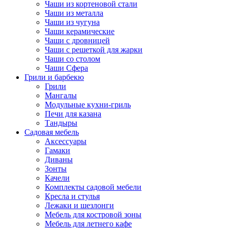
Чаши из кортеновой стали
Чаши из металла
Чаши из чугуна
Чаши керамические
Чаши с дровницей
Чаши с решеткой для жарки
Чаши со столом
Чаши Сфера
Грили и барбекю
Грили
Мангалы
Модульные кухни-гриль
Печи для казана
Тандыры
Садовая мебель
Аксессуары
Гамаки
Диваны
Зонты
Качели
Комплекты садовой мебели
Кресла и стулья
Лежаки и шезлонги
Мебель для костровой зоны
Мебель для летнего кафе