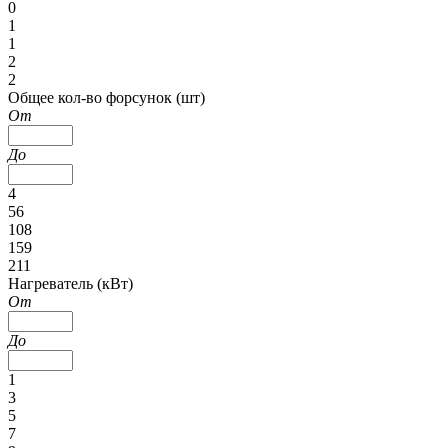
0
1
1
2
2
Общее кол-во форсунок (шт)
От
До
4
56
108
159
211
Нагреватель (кВт)
От
До
1
3
5
7