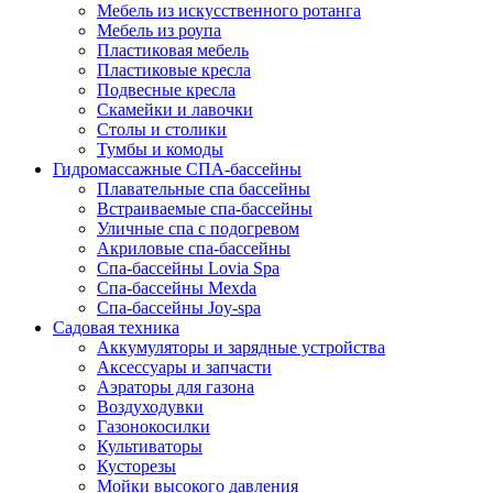
Мебель из искусственного ротанга
Мебель из роупа
Пластиковая мебель
Пластиковые кресла
Подвесные кресла
Скамейки и лавочки
Столы и столики
Тумбы и комоды
Гидромассажные СПА-бассейны
Плавательные спа бассейны
Встраиваемые спа-бассейны
Уличные спа с подогревом
Акриловые спа-бассейны
Спа-бассейны Lovia Spa
Спа-бассейны Mexda
Спа-бассейны Joy-spa
Садовая техника
Аккумуляторы и зарядные устройства
Аксессуары и запчасти
Аэраторы для газона
Воздуходувки
Газонокосилки
Культиваторы
Кусторезы
Мойки высокого давления