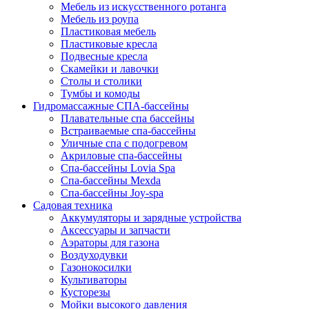
Мебель из искусственного ротанга
Мебель из роупа
Пластиковая мебель
Пластиковые кресла
Подвесные кресла
Скамейки и лавочки
Столы и столики
Тумбы и комоды
Гидромассажные СПА-бассейны
Плавательные спа бассейны
Встраиваемые спа-бассейны
Уличные спа с подогревом
Акриловые спа-бассейны
Спа-бассейны Lovia Spa
Спа-бассейны Mexda
Спа-бассейны Joy-spa
Садовая техника
Аккумуляторы и зарядные устройства
Аксессуары и запчасти
Аэраторы для газона
Воздуходувки
Газонокосилки
Культиваторы
Кусторезы
Мойки высокого давления