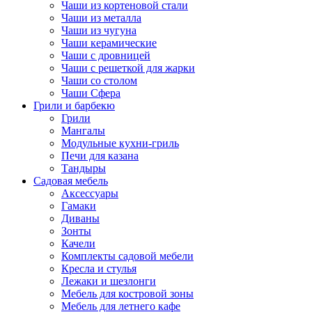
Чаши из кортеновой стали
Чаши из металла
Чаши из чугуна
Чаши керамические
Чаши с дровницей
Чаши с решеткой для жарки
Чаши со столом
Чаши Сфера
Грили и барбекю
Грили
Мангалы
Модульные кухни-гриль
Печи для казана
Тандыры
Садовая мебель
Аксессуары
Гамаки
Диваны
Зонты
Качели
Комплекты садовой мебели
Кресла и стулья
Лежаки и шезлонги
Мебель для костровой зоны
Мебель для летнего кафе