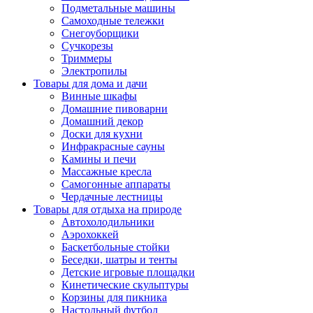
Подметальные машины
Самоходные тележки
Снегоуборщики
Сучкорезы
Триммеры
Электропилы
Товары для дома и дачи
Винные шкафы
Домашние пивоварни
Домашний декор
Доски для кухни
Инфракрасные сауны
Камины и печи
Массажные кресла
Самогонные аппараты
Чердачные лестницы
Товары для отдыха на природе
Автохолодильники
Аэрохоккей
Баскетбольные стойки
Беседки, шатры и тенты
Детские игровые площадки
Кинетические скульптуры
Корзины для пикника
Настольный футбол