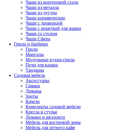
Чаши из кортеновой стали
Чаши из металла
Чаши из чугуна
Чаши керамические
Чаши с дровницей
Чаши с решеткой для жарки
Чаши со столом
Чаши Сфера
Грили и барбекю
Грили
Мангалы
Модульные кухни-гриль
Печи для казана
Тандыры
Садовая мебель
Аксессуары
Гамаки
Диваны
Зонты
Качели
Комплекты садовой мебели
Кресла и стулья
Лежаки и шезлонги
Мебель для костровой зоны
Мебель для летнего кафе