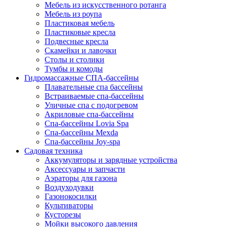
Мебель из искусственного ротанга
Мебель из роупа
Пластиковая мебель
Пластиковые кресла
Подвесные кресла
Скамейки и лавочки
Столы и столики
Тумбы и комоды
Гидромассажные СПА-бассейны
Плавательные спа бассейны
Встраиваемые спа-бассейны
Уличные спа с подогревом
Акриловые спа-бассейны
Спа-бассейны Lovia Spa
Спа-бассейны Mexda
Спа-бассейны Joy-spa
Садовая техника
Аккумуляторы и зарядные устройства
Аксессуары и запчасти
Аэраторы для газона
Воздуходувки
Газонокосилки
Культиваторы
Кусторезы
Мойки высокого давления