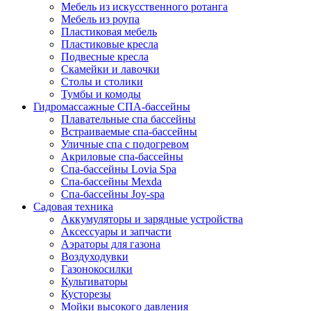
Мебель из искусственного ротанга
Мебель из роупа
Пластиковая мебель
Пластиковые кресла
Подвесные кресла
Скамейки и лавочки
Столы и столики
Тумбы и комоды
Гидромассажные СПА-бассейны
Плавательные спа бассейны
Встраиваемые спа-бассейны
Уличные спа с подогревом
Акриловые спа-бассейны
Спа-бассейны Lovia Spa
Спа-бассейны Mexda
Спа-бассейны Joy-spa
Садовая техника
Аккумуляторы и зарядные устройства
Аксессуары и запчасти
Аэраторы для газона
Воздуходувки
Газонокосилки
Культиваторы
Кусторезы
Мойки высокого давления