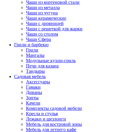
Чаши из кортеновой стали
Чаши из металла
Чаши из чугуна
Чаши керамические
Чаши с дровницей
Чаши с решеткой для жарки
Чаши со столом
Чаши Сфера
Грили и барбекю
Грили
Мангалы
Модульные кухни-гриль
Печи для казана
Тандыры
Садовая мебель
Аксессуары
Гамаки
Диваны
Зонты
Качели
Комплекты садовой мебели
Кресла и стулья
Лежаки и шезлонги
Мебель для костровой зоны
Мебель для летнего кафе